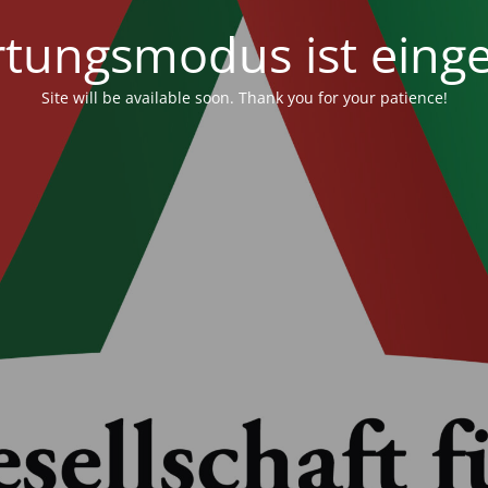
tungsmodus ist einge
Site will be available soon. Thank you for your patience!